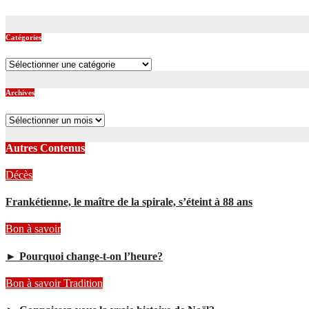
Catégories
Catégories
Archives
Archives
Autres Contenus
Décès
Frankétienne, le maître de la spirale, s’éteint à 88 ans
Bon à savoir
► Pourquoi change-t-on l’heure?
Bon à savoir
Tradition