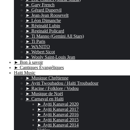
► Gary French
► Gérard Dupervil
► Jean-Jean Roosevelt
► Léon Dimanche
► Réginald Lubin
► Reginald Policard
► Ti Manno (Gemini All Stars)
► Ti Paris
► WANITO
► Webert Sicot
► Wooly Saint-Louis Jean
► Bon à savoir
► Cantiques Évangéliques
Haiti Music
► Musique Chrétienne
► Ayiti Twoubadou / Haïti Troubadour
► Racine / Folklore / Vodou
► Musique de Noël
► Carnaval en Haïti
► Ayiti Kanaval 2020
► Ayiti Kanaval 2017
► Ayiti Kanaval 2016
► Ayiti Kanaval 2015
► Ayiti Kanaval 2014