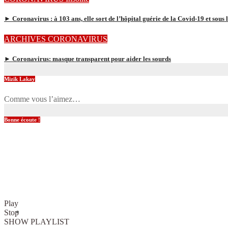
► Coronavirus : à 103 ans, elle sort de l’hôpital guérie de la Covid-19 et sous
ARCHIVES
CORONAVIRUS
► Coronavirus: masque transparent pour aider les sourds
Mizik Lakay
Comme vous l’aimez…
Bonne écoute !
Play
Stop
SHOW PLAYLIST