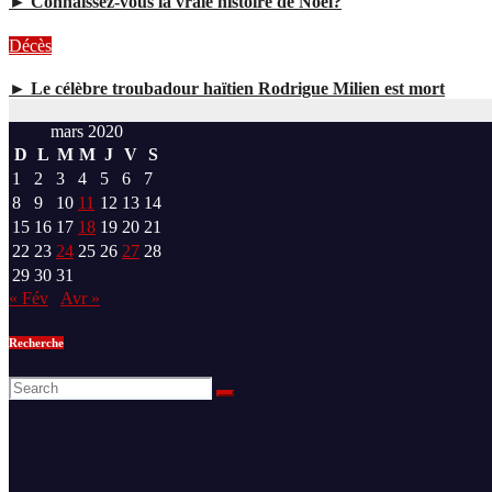
► Connaissez-vous la vraie histoire de Noël?
Décès
► Le célèbre troubadour haïtien Rodrigue Milien est mort
mars 2020
D
L
M
M
J
V
S
1
2
3
4
5
6
7
8
9
10
11
12
13
14
15
16
17
18
19
20
21
22
23
24
25
26
27
28
29
30
31
« Fév
Avr »
Recherche