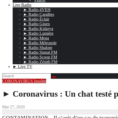
Vidéos
Live Radio
► Radio 4VEH
► Radio Caraïbes
► Radio Éclair
► Radio Ginen
► Radio Kiskeya
► Radio Lumière
► Radio Mega
► Radio Métropole
► Radio Shalom
► Radio Signal FM
► Radio Scoop FM
► Radio Zénith FM
► Live TV
CORONAVIRUS
Insolite
► Coronavirus : Un chat testé p
Mar 27, 2020
CONTAMINATION – Il s’agit d’un cas de transmissi