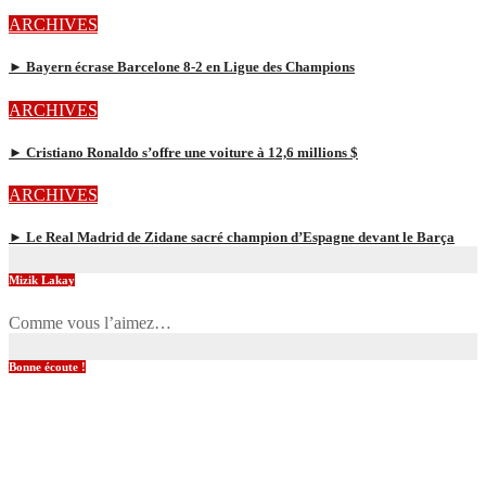
ARCHIVES
► Bayern écrase Barcelone 8-2 en Ligue des Champions
ARCHIVES
► Cristiano Ronaldo s’offre une voiture à 12,6 millions $
ARCHIVES
► Le Real Madrid de Zidane sacré champion d’Espagne devant le Barça
Mizik Lakay
Comme vous l’aimez…
Bonne écoute !