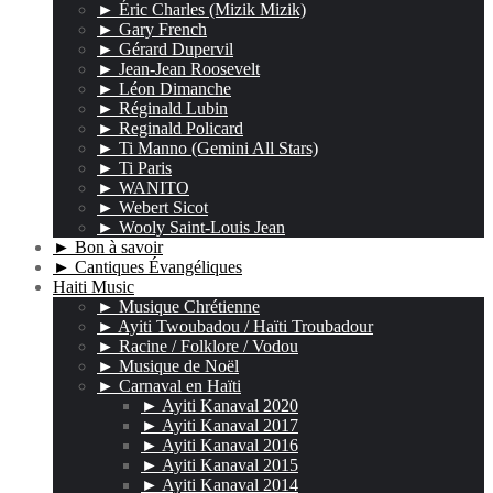
► Éric Charles (Mizik Mizik)
► Gary French
► Gérard Dupervil
► Jean-Jean Roosevelt
► Léon Dimanche
► Réginald Lubin
► Reginald Policard
► Ti Manno (Gemini All Stars)
► Ti Paris
► WANITO
► Webert Sicot
► Wooly Saint-Louis Jean
► Bon à savoir
► Cantiques Évangéliques
Haiti Music
► Musique Chrétienne
► Ayiti Twoubadou / Haïti Troubadour
► Racine / Folklore / Vodou
► Musique de Noël
► Carnaval en Haïti
► Ayiti Kanaval 2020
► Ayiti Kanaval 2017
► Ayiti Kanaval 2016
► Ayiti Kanaval 2015
► Ayiti Kanaval 2014