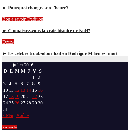
► Pourquoi change-t-on l’heure?
Bon à savoir
Tradition
► Connaissez-vous la vraie histoire de Noël?
Décès
► Le célèbre troubadour haïtien Rodrigue Milien est mort
juillet 2016
D
L
M
M
J
V
S
1
2
3
4
5
6
7
8
9
10
11
12
13
14
15
16
17
18
19
20
21
22
23
24
25
26
27
28
29
30
31
« Mai
Août »
Recherche