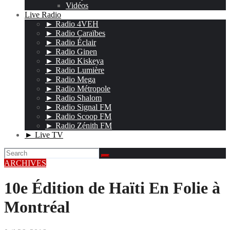
Vidéos
Live Radio
► Radio 4VEH
► Radio Caraïbes
► Radio Éclair
► Radio Ginen
► Radio Kiskeya
► Radio Lumière
► Radio Mega
► Radio Métropole
► Radio Shalom
► Radio Signal FM
► Radio Scoop FM
► Radio Zénith FM
► Live TV
ARCHIVES
10e Édition de Haïti En Folie à
Montréal