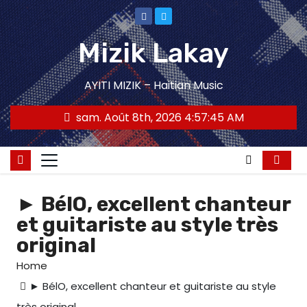
Skip
to
Mizik Lakay
content
AYITI MIZIK – Haitian Music
sam. Août 8th, 2026
4:57:46 AM
► BélO, excellent chanteur
et guitariste au style très
original
Home
► BélO, excellent chanteur et guitariste au style
très original