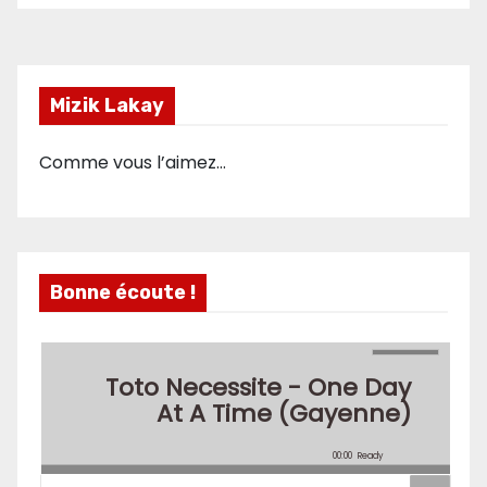
Mizik Lakay
Comme vous l’aimez…
Bonne écoute !
Toto Necessite - One Day
At A Time (Gayenne)
00:00
Ready