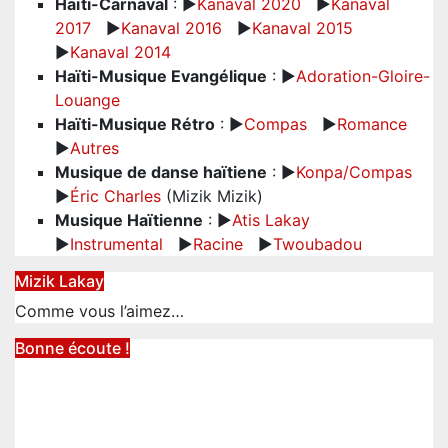
Haïti-Carnaval
: ►
Kanaval 2020
►
Kanaval
2017
►
Kanaval 2016
►
Kanaval 2015
►
Kanaval 2014
Haïti-Musique Evangélique
: ►
Adoration-Gloire-
Louange
Haïti-Musique Rétro
: ►
Compas
►
Romance
►
Autres
Musique de danse haïtiene
: ►
Konpa/Compas
►
Éric Charles
(Mizik Mizik)
Musique Haïtienne
: ►
Atis Lakay
►
Instrumental
►
Racine
►
Twoubadou
Mizik Lakay
Comme vous l’aimez…
Bonne écoute !