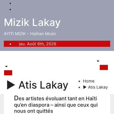
Skip
to
content
Mizik Lakay
AYITI MIZIK – Haitian Music
jeu. Août 6th, 2026
X
Home
► Atis Lakay
► Atis Lakay
D
es artistes évoluant tant en Haïti
qu’en diaspora – ainsi que ceux qui
nous ont quittés