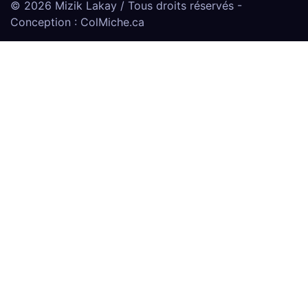
©
2026
Mizik Lakay / Tous droits réservés -
Conception :
ColMiche.ca