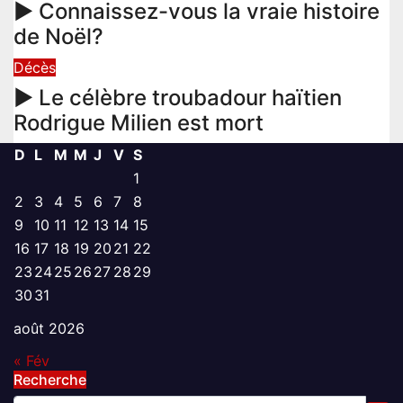
► Connaissez-vous la vraie histoire
de Noël?
Décès
► Le célèbre troubadour haïtien
Rodrigue Milien est mort
D
L
M
M
J
V
S
1
2
3
4
5
6
7
8
9
10
11
12
13
14
15
16
17
18
19
20
21
22
23
24
25
26
27
28
29
30
31
août 2026
« Fév
Recherche