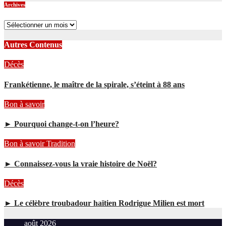
Archives
Archives
Autres Contenus
Décès
Frankétienne, le maître de la spirale, s’éteint à 88 ans
Bon à savoir
► Pourquoi change-t-on l’heure?
Bon à savoir
Tradition
► Connaissez-vous la vraie histoire de Noël?
Décès
► Le célèbre troubadour haïtien Rodrigue Milien est mort
août 2026