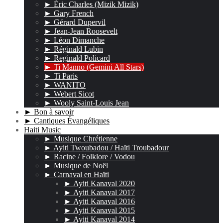
► Éric Charles (Mizik Mizik)
► Gary French
► Gérard Dupervil
► Jean-Jean Roosevelt
► Léon Dimanche
► Réginald Lubin
► Reginald Policard
► Ti Manno (Gemini All Stars)
► Ti Paris
► WANITO
► Webert Sicot
► Wooly Saint-Louis Jean
► Bon à savoir
► Cantiques Évangéliques
Haiti Music
► Musique Chrétienne
► Ayiti Twoubadou / Haïti Troubadour
► Racine / Folklore / Vodou
► Musique de Noël
► Carnaval en Haïti
► Ayiti Kanaval 2020
► Ayiti Kanaval 2017
► Ayiti Kanaval 2016
► Ayiti Kanaval 2015
► Ayiti Kanaval 2014