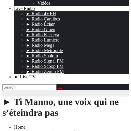
Vidéos
Live Radio
► Radio 4VEH
► Radio Caraïbes
► Radio Éclair
► Radio Ginen
► Radio Kiskeya
► Radio Lumière
► Radio Mega
► Radio Métropole
► Radio Shalom
► Radio Signal FM
► Radio Scoop FM
► Radio Zénith FM
► Live TV
► Ti Manno, une voix qui ne
s’éteindra pas
Home