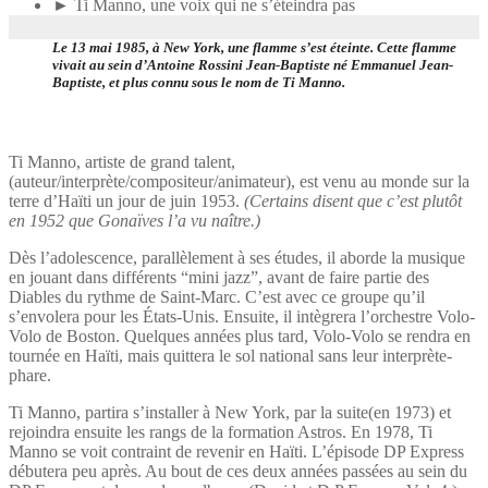
► Ti Manno, une voix qui ne s’éteindra pas
Le 13 mai 1985, à New York, une flamme s’est éteinte. Cette flamme
vivait au sein d’Antoine Rossini Jean-Baptiste né Emmanuel Jean-
Baptiste, et plus connu sous le nom de Ti Manno.
Ti Manno, artiste de grand talent,
(auteur/interprète/compositeur/animateur), est venu au monde sur la
terre d’Haïti un jour de juin 1953.
(Certains disent que c’est plutôt
en 1952 que Gonaïves l’a vu naître.)
Dès l’adolescence, parallèlement à ses études, il aborde la musique
en jouant dans différents “mini jazz”, avant de faire partie des
Diables du rythme de Saint-Marc. C’est avec ce groupe qu’il
s’envolera pour les États-Unis. Ensuite, il intègrera l’orchestre Volo-
Volo de Boston. Quelques années plus tard, Volo-Volo se rendra en
tournée en Haïti, mais quittera le sol national sans leur interprète-
phare.
Ti Manno, partira s’installer à New York, par la suite(en 1973) et
rejoindra ensuite les rangs de la formation Astros. En 1978, Ti
Manno se voit contraint de revenir en Haïti. L’épisode DP Express
débutera peu après. Au bout de ces deux années passées au sein du