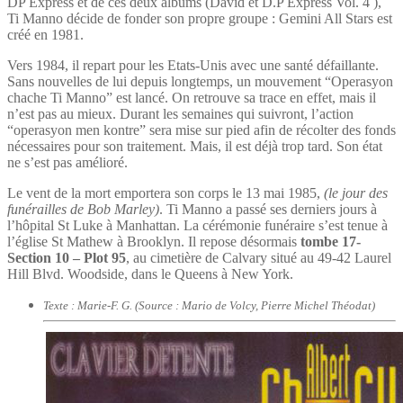
DP Express et de ces deux albums (David et D.P Express Vol. 4 ),
Ti Manno décide de fonder son propre groupe : Gemini All Stars est
créé en 1981.
Vers 1984, il repart pour les Etats-Unis avec une santé défaillante.
Sans nouvelles de lui depuis longtemps, un mouvement “Operasyon
chache Ti Manno” est lancé. On retrouve sa trace en effet, mais il
n’est pas au mieux. Durant les semaines qui suivront, l’action
“operasyon men kontre” sera mise sur pied afin de récolter des fonds
nécessaires pour son traitement. Mais, il est déjà trop tard. Son état
ne s’est pas amélioré.
Le vent de la mort emportera son corps le 13 mai 1985,
(le jour des
funérailles de Bob Marley)
. Ti Manno a passé ses derniers jours à
l’hôpital St Luke à Manhattan. La cérémonie funéraire s’est tenue à
l’église St Mathew à Brooklyn. Il repose désormais
tombe 17-
Section 10 – Plot 95
, au cimetière de Calvary situé au 49-42 Laurel
Hill Blvd. Woodside, dans le Queens à New York.
Texte : Marie-F. G. (Source : Mario de Volcy, Pierre Michel Théodat)