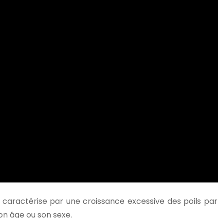
se caractérise par une croissance excessive des poils par
son âge ou son sexe.