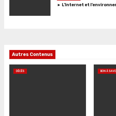
► L’Internet et l’environn
Autres Contenus
DÉCÈS
BON À SAVO