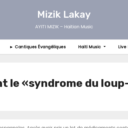
Mizik Lakay
AYITI MIZIK – Haitian Music
► Cantiques Évangéliques
Haiti Music
Live
nt le «syndrome du lou
 espagnoles. Après avoir pris un lot de médicaments con