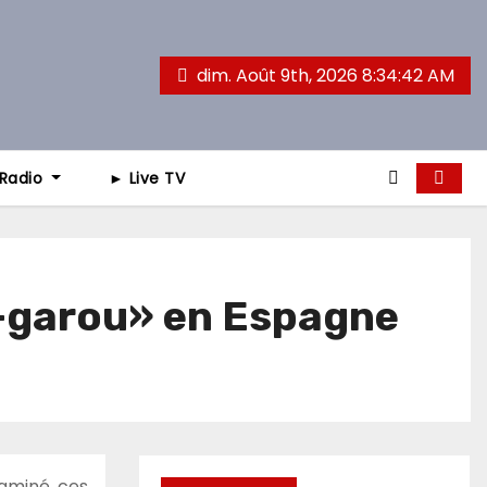
dim. Août 9th, 2026
8:34:44 AM
 Radio
► Live TV
p-garou» en Espagne
taminé, ces