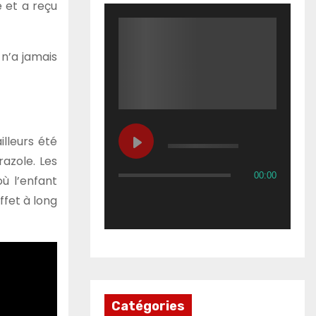
 et a reçu
 n’a jamais
lleurs été
azole. Les
00:00
ù l’enfant
ffet à long
Catégories