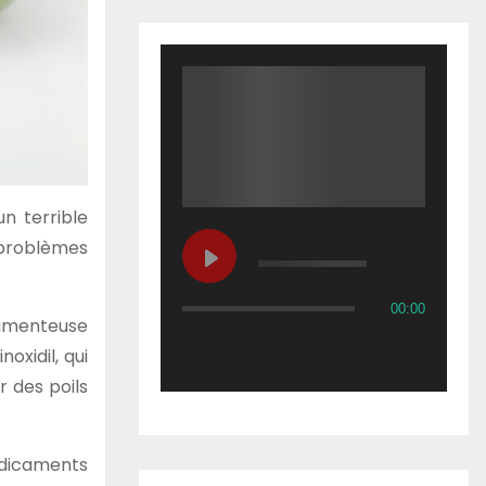
n terrible
e problèmes
00:00
camenteuse
xidil, qui
r des poils
édicaments