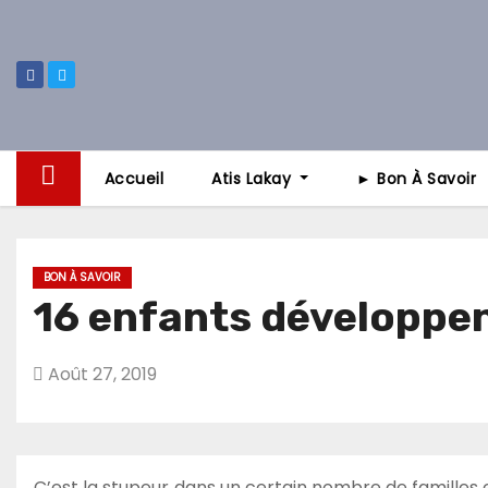
Skip
to
content
Accueil
Atis Lakay
► Bon À Savoir
BON À SAVOIR
16 enfants développe
Août 27, 2019
C’est la stupeur dans un certain nombre de familles