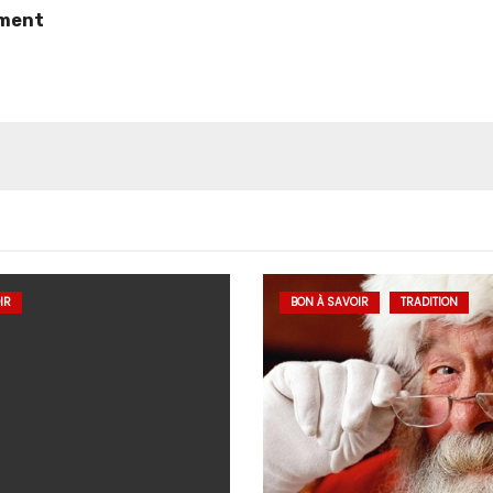
ement
IR
BON À SAVOIR
TRADITION