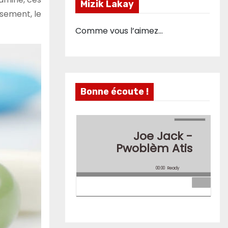
Mizik Lakay
usement, le
Comme vous l’aimez…
Bonne écoute !
Joe Jack -
Pwoblèm Atis
00:00
Ready