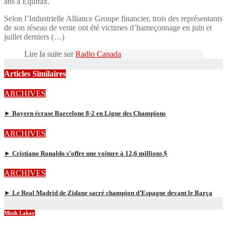
ans à Equifax.
Selon l’Industrielle Alliance Groupe financier, trois des représentants
de son réseau de vente ont été victimes d’hameçonnage en juin et
juillet derniers (…)
Lire la suite sur
Radio Canada
Articles Similaires
ARCHIVES
► Bayern écrase Barcelone 8-2 en Ligue des Champions
ARCHIVES
► Cristiano Ronaldo s’offre une voiture à 12,6 millions $
ARCHIVES
► Le Real Madrid de Zidane sacré champion d’Espagne devant le Barça
Mizik Lakay