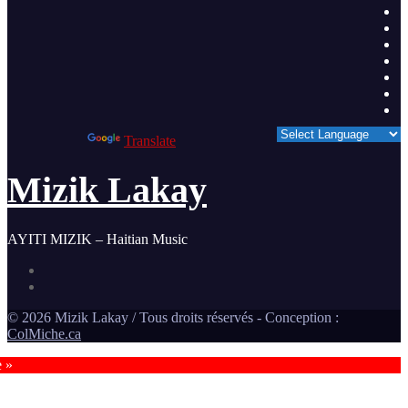
Powered by
Translate
Mizik Lakay
AYITI MIZIK – Haitian Music
©
2026
Mizik Lakay / Tous droits réservés - Conception :
ColMiche.ca
e »