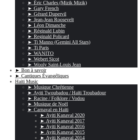
► Éric Charles (Mizik Mizik)
► Gary French
► Gérard Dupervil
► Jean-Jean Roosevelt
► Léon Dimanche
► Réginald Lubin
► Reginald Policard
► Ti Manno (Gemini All Stars)
► Ti Paris
► WANITO
► Webert Sicot
► Wooly Saint-Louis Jean
► Bon à savoir
► Cantiques Évangéliques
Haiti Music
► Musique Chrétienne
► Ayiti Twoubadou / Haïti Troubadour
► Racine / Folklore / Vodou
► Musique de Noël
► Carnaval en Haïti
► Ayiti Kanaval 2020
► Ayiti Kanaval 2017
► Ayiti Kanaval 2016
► Ayiti Kanaval 2015
► Ayiti Kanaval 2014