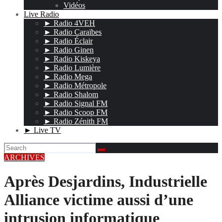
Vidéos
Live Radio
► Radio 4VEH
► Radio Caraïbes
► Radio Éclair
► Radio Ginen
► Radio Kiskeya
► Radio Lumière
► Radio Mega
► Radio Métropole
► Radio Shalom
► Radio Signal FM
► Radio Scoop FM
► Radio Zénith FM
► Live TV
ARCHIVES
Après Desjardins, Industrielle
Alliance victime aussi d’une
intrusion informatique