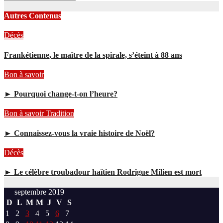
Autres Contenus
Décès
Frankétienne, le maître de la spirale, s’éteint à 88 ans
Bon à savoir
► Pourquoi change-t-on l’heure?
Bon à savoir
Tradition
► Connaissez-vous la vraie histoire de Noël?
Décès
► Le célèbre troubadour haïtien Rodrigue Milien est mort
septembre 2019
D
L
M
M
J
V
S
1
2
3
4
5
6
7