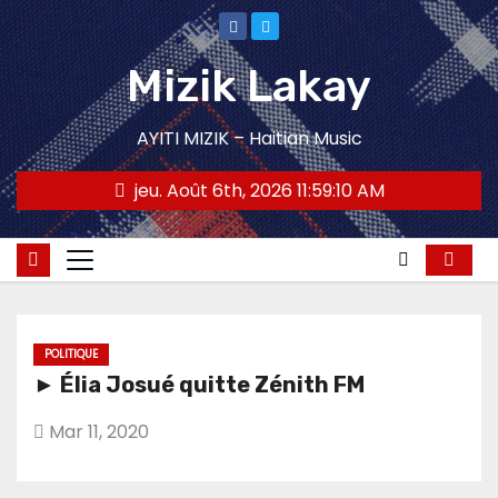
Skip
to
Mizik Lakay
content
AYITI MIZIK – Haitian Music
jeu. Août 6th, 2026
11:59:11 AM
POLITIQUE
► Élia Josué quitte Zénith FM
Mar 11, 2020