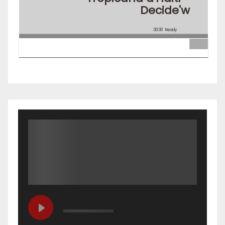
Decide'w
00:00
Ready