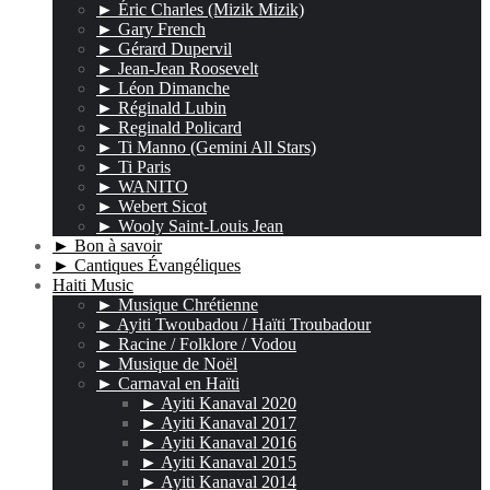
► Éric Charles (Mizik Mizik)
► Gary French
► Gérard Dupervil
► Jean-Jean Roosevelt
► Léon Dimanche
► Réginald Lubin
► Reginald Policard
► Ti Manno (Gemini All Stars)
► Ti Paris
► WANITO
► Webert Sicot
► Wooly Saint-Louis Jean
► Bon à savoir
► Cantiques Évangéliques
Haiti Music
► Musique Chrétienne
► Ayiti Twoubadou / Haïti Troubadour
► Racine / Folklore / Vodou
► Musique de Noël
► Carnaval en Haïti
► Ayiti Kanaval 2020
► Ayiti Kanaval 2017
► Ayiti Kanaval 2016
► Ayiti Kanaval 2015
► Ayiti Kanaval 2014