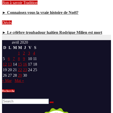
Bon à savoir
Tradition
► Connaissez-vous la vraie histoire de Noël?
Décès
► Le célèbre troubadour haïtien Rodrigue Milien est mort
avril 2020
D
L
M
M
J
V
S
1
2
3
4
5
6
7
8
9
10
11
12
13
14
15
16
17
18
19
20
21
22
23
24
25
26
27
28
29
30
« Mar
Mai »
Recherche