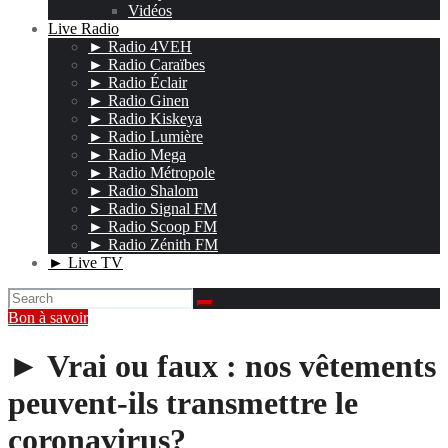
Vidéos
Live Radio
► Radio 4VEH
► Radio Caraïbes
► Radio Éclair
► Radio Ginen
► Radio Kiskeya
► Radio Lumière
► Radio Mega
► Radio Métropole
► Radio Shalom
► Radio Signal FM
► Radio Scoop FM
► Radio Zénith FM
► Live TV
Bon à savoir
► Vrai ou faux : nos vêtements
peuvent-ils transmettre le
coronavirus?