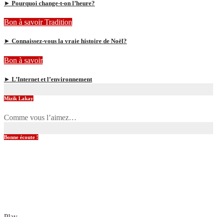
► Pourquoi change-t-on l’heure?
Bon à savoir
Tradition
► Connaissez-vous la vraie histoire de Noël?
Bon à savoir
► L’Internet et l’environnement
Mizik Lakay
Comme vous l’aimez…
Bonne écoute !
Play