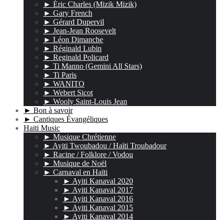
► Éric Charles (Mizik Mizik)
► Gary French
► Gérard Dupervil
► Jean-Jean Roosevelt
► Léon Dimanche
► Réginald Lubin
► Reginald Policard
► Ti Manno (Gemini All Stars)
► Ti Paris
► WANITO
► Webert Sicot
► Wooly Saint-Louis Jean
► Bon à savoir
► Cantiques Évangéliques
Haiti Music
► Musique Chrétienne
► Ayiti Twoubadou / Haïti Troubadour
► Racine / Folklore / Vodou
► Musique de Noël
► Carnaval en Haïti
► Ayiti Kanaval 2020
► Ayiti Kanaval 2017
► Ayiti Kanaval 2016
► Ayiti Kanaval 2015
► Ayiti Kanaval 2014