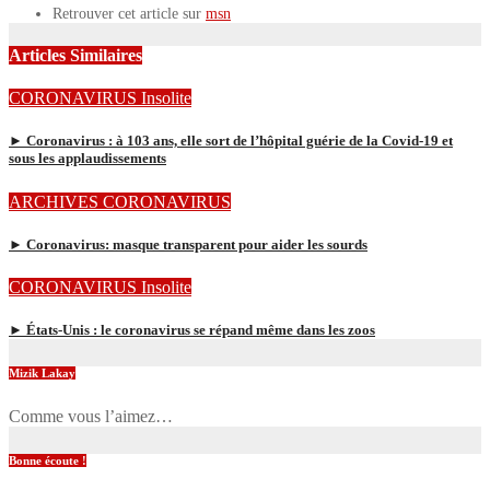
Retrouver cet article sur
msn
Articles Similaires
CORONAVIRUS
Insolite
► Coronavirus : à 103 ans, elle sort de l’hôpital guérie de la Covid-19 et
sous les applaudissements
ARCHIVES
CORONAVIRUS
► Coronavirus: masque transparent pour aider les sourds
CORONAVIRUS
Insolite
► États-Unis : le coronavirus se répand même dans les zoos
Mizik Lakay
Comme vous l’aimez…
Bonne écoute !