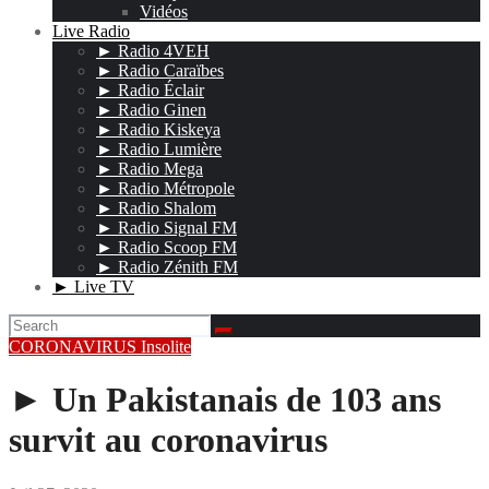
Vidéos
Live Radio
► Radio 4VEH
► Radio Caraïbes
► Radio Éclair
► Radio Ginen
► Radio Kiskeya
► Radio Lumière
► Radio Mega
► Radio Métropole
► Radio Shalom
► Radio Signal FM
► Radio Scoop FM
► Radio Zénith FM
► Live TV
CORONAVIRUS
Insolite
► Un Pakistanais de 103 ans
survit au coronavirus