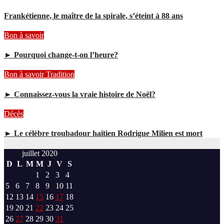
Frankétienne, le maître de la spirale, s’éteint à 88 ans
Bon à savoir
► Pourquoi change-t-on l’heure?
Bon à savoir
Tradition
► Connaissez-vous la vraie histoire de Noël?
Décès
► Le célèbre troubadour haïtien Rodrigue Milien est mort
juillet 2020
D
L
M
M
J
V
S
1
2
3
4
5
6
7
8
9
10
11
12
13
14
15
16
17
18
19
20
21
22
23
24
25
26
27
28
29
30
31