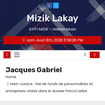
Skip
to
Mizik Lakay
content
AYITI MIZIK – Haitian Music
sam. Août 8th, 2026
5:59:28 PM
Jacques Gabriel
Home
Haïti-Justice : Gel de fonds de personnalités et
entreprises citées dans le dossier PetroCaribe