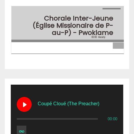
Chorale Inter-Jeune
(Église Missionaire de P-
au-P) - Pwoklame
00:00
Ready
Coupé Cloué (The Preacher)
00:00