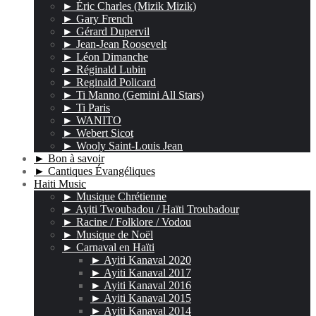
► Éric Charles (Mizik Mizik)
► Gary French
► Gérard Dupervil
► Jean-Jean Roosevelt
► Léon Dimanche
► Réginald Lubin
► Reginald Policard
► Ti Manno (Gemini All Stars)
► Ti Paris
► WANITO
► Webert Sicot
► Wooly Saint-Louis Jean
► Bon à savoir
► Cantiques Évangéliques
Haiti Music
► Musique Chrétienne
► Ayiti Twoubadou / Haïti Troubadour
► Racine / Folklore / Vodou
► Musique de Noël
► Carnaval en Haïti
► Ayiti Kanaval 2020
► Ayiti Kanaval 2017
► Ayiti Kanaval 2016
► Ayiti Kanaval 2015
► Ayiti Kanaval 2014