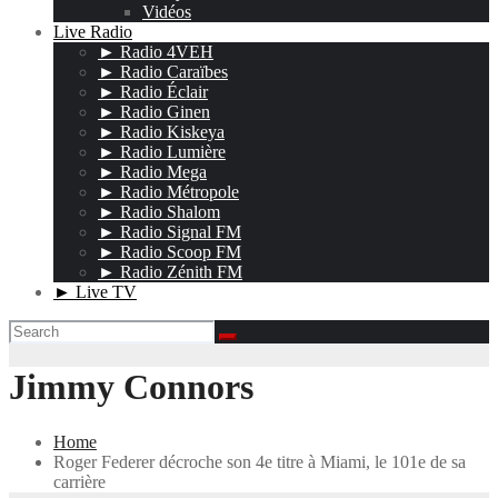
Vidéos
Live Radio
► Radio 4VEH
► Radio Caraïbes
► Radio Éclair
► Radio Ginen
► Radio Kiskeya
► Radio Lumière
► Radio Mega
► Radio Métropole
► Radio Shalom
► Radio Signal FM
► Radio Scoop FM
► Radio Zénith FM
► Live TV
Jimmy Connors
Home
Roger Federer décroche son 4e titre à Miami, le 101e de sa
carrière