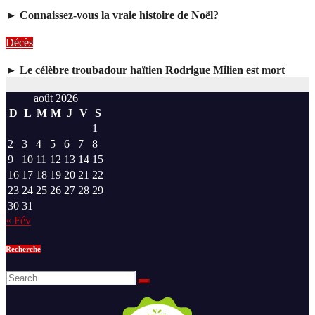
► Connaissez-vous la vraie histoire de Noël?
Décès
► Le célèbre troubadour haïtien Rodrigue Milien est mort
août 2026
D
L
M
M
J
V
S
1
2
3
4
5
6
7
8
9
10
11
12
13
14
15
16
17
18
19
20
21
22
23
24
25
26
27
28
29
30
31
« Fév
Recherche