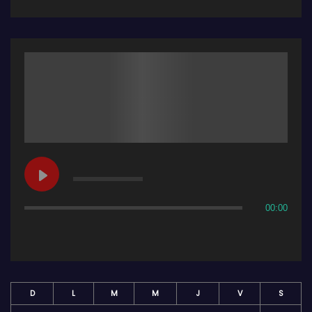
00:00
D
L
M
M
J
V
S