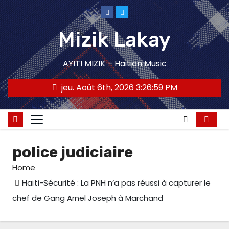
Skip
to
Mizik Lakay
content
AYITI MIZIK – Haitian Music
jeu. Août 6th, 2026
3:26:59 PM
police judiciaire
Home
Haïti-Sécurité : La PNH n’a pas réussi à capturer le
chef de Gang Arnel Joseph à Marchand