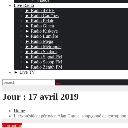
Vidéos
Live Radio
► Radio 4VEH
► Radio Caraïbes
► Radio Éclair
► Radio Ginen
► Radio Kiskeya
► Radio Lumière
► Radio Mega
► Radio Métropole
► Radio Shalom
► Radio Signal FM
► Radio Scoop FM
► Radio Zénith FM
► Live TV
Jour :
17 avril 2019
Home
L’ex-président péruvien Alan Garcia, soupçonné de corruption, 
Corruption