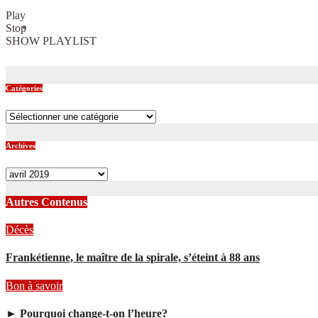
Play
Stop
SHOW PLAYLIST
Catégories
Catégories
Archives
Archives
Autres Contenus
Décès
Frankétienne, le maître de la spirale, s’éteint à 88 ans
Bon à savoir
► Pourquoi change-t-on l’heure?