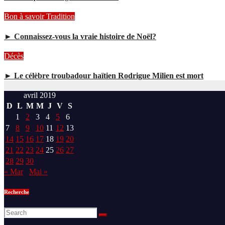
Bon à savoir
Tradition
► Connaissez-vous la vraie histoire de Noël?
Décès
► Le célèbre troubadour haïtien Rodrigue Milien est mort
avril 2019
D
L
M
M
J
V
S
1
2
3
4
5
6
7
8
9
10
11
12
13
14
15
16
17
18
19
20
21
22
23
24
25
26
27
28
29
30
« Mar
Mai »
Recherche