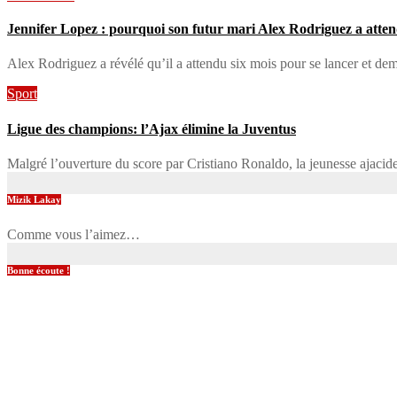
Jennifer Lopez : pourquoi son futur mari Alex Rodriguez a atten
Alex Rodriguez a révélé qu’il a attendu six mois pour se lancer et
Sport
Ligue des champions: l’Ajax élimine la Juventus
Malgré l’ouverture du score par Cristiano Ronaldo, la jeunesse ajacid
Mizik Lakay
Comme vous l’aimez…
Bonne écoute !