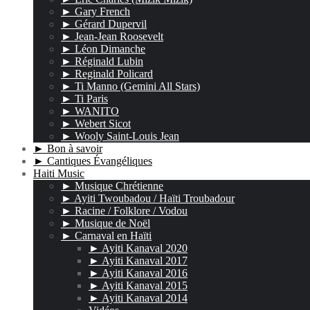
► Gary French
► Gérard Dupervil
► Jean-Jean Roosevelt
► Léon Dimanche
► Réginald Lubin
► Reginald Policard
► Ti Manno (Gemini All Stars)
► Ti Paris
► WANITO
► Webert Sicot
► Wooly Saint-Louis Jean
► Bon à savoir
► Cantiques Évangéliques
Haiti Music
► Musique Chrétienne
► Ayiti Twoubadou / Haïti Troubadour
► Racine / Folklore / Vodou
► Musique de Noël
► Carnaval en Haïti
► Ayiti Kanaval 2020
► Ayiti Kanaval 2017
► Ayiti Kanaval 2016
► Ayiti Kanaval 2015
► Ayiti Kanaval 2014