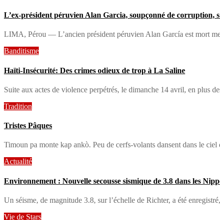
L’ex-président péruvien Alan Garcia, soupçonné de corruption, s’
LIMA, Pérou — L’ancien président péruvien Alan García est mort mercr
Banditisme
Haïti-Insécurité: Des crimes odieux de trop à La Saline
Suite aux actes de violence perpétrés, le dimanche 14 avril, en plus d
Tradition
Tristes Pâques
Timoun pa monte kap ankò. Peu de cerfs-volants dansent dans le ciel
Actualité
Environnement : Nouvelle secousse sismique de 3.8 dans les Nipp
Un séisme, de magnitude 3.8, sur l’échelle de Richter, a été enregistr
Vie de Stars