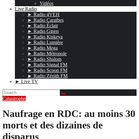
Vidéos
Live Radio
► Radio 4VEH
► Radio Caraïbes
► Radio Éclair
► Radio Ginen
► Radio Kiskeya
► Radio Lumière
► Radio Mega
► Radio Métropole
► Radio Shalom
► Radio Signal FM
► Radio Scoop FM
► Radio Zénith FM
► Live TV
Catastrophe
Naufrage en RDC: au moins 30
morts et des dizaines de
disparus