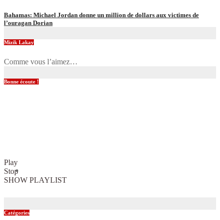
Bahamas: Michael Jordan donne un million de dollars aux victimes de
l’ouragan Dorian
Mizik Lakay
Comme vous l’aimez…
Bonne écoute !
Play
Stop
SHOW PLAYLIST
Catégories