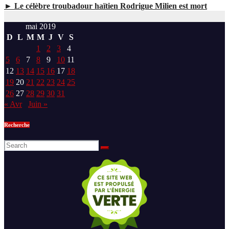
► Le célèbre troubadour haïtien Rodrigue Milien est mort
mai 2019
D
L
M
M
J
V
S
1
2
3
4
5
6
7
8
9
10
11
12
13
14
15
16
17
18
19
20
21
22
23
24
25
26
27
28
29
30
31
« Avr
Juin »
Recherche