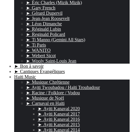
► Éric Charles (Mizik Mizik)
► Gary French
► Gérard Dupervil
► Jean-Jean Roosevelt
► Léon Dimanche
► Réginald Lubin
► Reginald Policard
► Ti Manno (Gemini All Stars)
► Ti Paris
► WANITO
► Webert Sicot
► Wooly Saint-Louis Jean
► Bon à savoir
► Cantiques Évangéliques
Haiti Music
► Musique Chrétienne
► Ayiti Twoubadou / Haïti Troubadour
► Racine / Folklore / Vodou
► Musique de Noël
► Carnaval en Haïti
► Ayiti Kanaval 2020
► Ayiti Kanaval 2017
► Ayiti Kanaval 2016
► Ayiti Kanaval 2015
► Ayiti Kanaval 2014