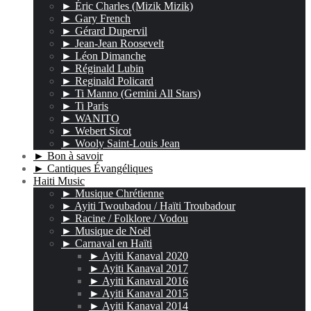
► Éric Charles (Mizik Mizik)
► Gary French
► Gérard Dupervil
► Jean-Jean Roosevelt
► Léon Dimanche
► Réginald Lubin
► Reginald Policard
► Ti Manno (Gemini All Stars)
► Ti Paris
► WANITO
► Webert Sicot
► Wooly Saint-Louis Jean
► Bon à savoir
► Cantiques Évangéliques
Haiti Music
► Musique Chrétienne
► Ayiti Twoubadou / Haïti Troubadour
► Racine / Folklore / Vodou
► Musique de Noël
► Carnaval en Haïti
► Ayiti Kanaval 2020
► Ayiti Kanaval 2017
► Ayiti Kanaval 2016
► Ayiti Kanaval 2015
► Ayiti Kanaval 2014