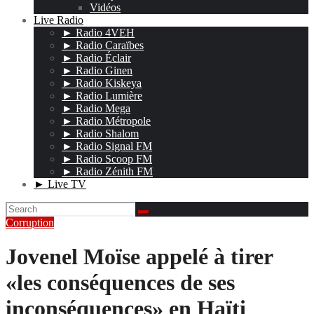
Vidéos
Live Radio
► Radio 4VEH
► Radio Caraïbes
► Radio Éclair
► Radio Ginen
► Radio Kiskeya
► Radio Lumière
► Radio Mega
► Radio Métropole
► Radio Shalom
► Radio Signal FM
► Radio Scoop FM
► Radio Zénith FM
► Live TV
Corruption
Jovenel Moïse appelé à tirer
«les conséquences de ses
inconséquences» en Haïti