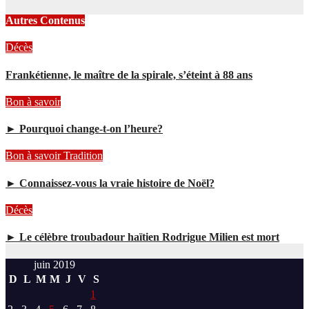
Autres Contenus
Décès
Frankétienne, le maître de la spirale, s’éteint à 88 ans
Bon à savoir
► Pourquoi change-t-on l’heure?
Bon à savoir
Tradition
► Connaissez-vous la vraie histoire de Noël?
Décès
► Le célèbre troubadour haïtien Rodrigue Milien est mort
juin 2019
D
L
M
M
J
V
S
1