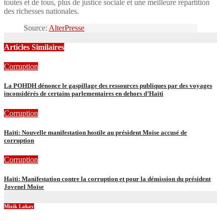
toutes et de tous, plus de justice sociale et une meilleure répartition
des richesses nationales.
Source:
AlterPresse
Articles Similaires
Corruption
La POHDH dénonce le gaspillage des ressources publiques par des voyages
inconsidérés de certains parlementaires en dehors d’Haïti
Corruption
Haïti: Nouvelle manifestation hostile au président Moïse accusé de
corruption
Corruption
Haïti: Manifestation contre la corruption et pour la démission du président
Jovenel Moïse
Mizik Lakay