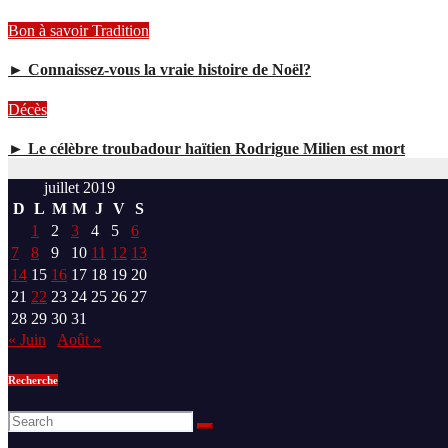
Bon à savoir
Tradition
► Connaissez-vous la vraie histoire de Noël?
Décès
► Le célèbre troubadour haïtien Rodrigue Milien est mort
juillet 2019
D
L
M
M
J
V
S
1
2
3
4
5
6
7
8
9
10
11
12
13
14
15
16
17
18
19
20
21
22
23
24
25
26
27
28
29
30
31
« Juin
Août »
Recherche