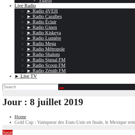
Vidéos
Live Radio
► Radio 4VEH
► Radio Caraïbes
► Radio Éclair
► Radio Ginen
► Radio Kiskeya
► Radio Lumière
► Radio Mega
► Radio Métropole
► Radio Shalom
► Radio Signal FM
► Radio Scoop FM
► Radio Zénith FM
► Live TV
Jour :
8 juillet 2019
Home
Gold Cup : Vainqueur des Etats-Unis en finale, le Mexique remp
Sport