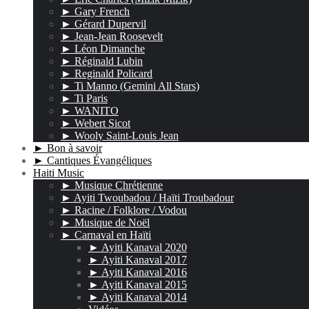
► Gary French
► Gérard Dupervil
► Jean-Jean Roosevelt
► Léon Dimanche
► Réginald Lubin
► Reginald Policard
► Ti Manno (Gemini All Stars)
► Ti Paris
► WANITO
► Webert Sicot
► Wooly Saint-Louis Jean
► Bon à savoir
► Cantiques Évangéliques
Haiti Music
► Musique Chrétienne
► Ayiti Twoubadou / Haïti Troubadour
► Racine / Folklore / Vodou
► Musique de Noël
► Carnaval en Haïti
► Ayiti Kanaval 2020
► Ayiti Kanaval 2017
► Ayiti Kanaval 2016
► Ayiti Kanaval 2015
► Ayiti Kanaval 2014