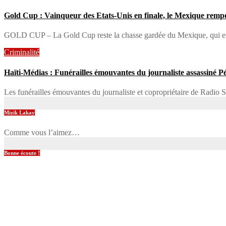
Gold Cup : Vainqueur des Etats-Unis en finale, le Mexique rempor
GOLD CUP – La Gold Cup reste la chasse gardée du Mexique, qui est
Criminalité
Haïti-Médias : Funérailles émouvantes du journaliste assassiné P
Les funérailles émouvantes du journaliste et copropriétaire de Radio 
Mizik Lakay
Comme vous l’aimez…
Bonne écoute !