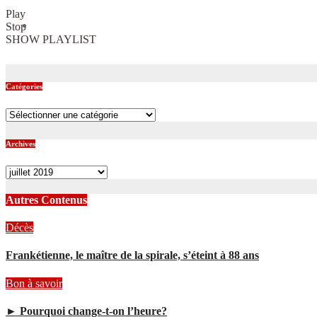
Play
Stop
SHOW PLAYLIST
Catégories
Catégories
Archives
Archives
Autres Contenus
Décès
Frankétienne, le maître de la spirale, s’éteint à 88 ans
Bon à savoir
► Pourquoi change-t-on l’heure?