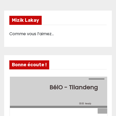
Mizik Lakay
Comme vous l’aimez…
Bonne écoute !
BélO - Tilandeng
00:00
Ready