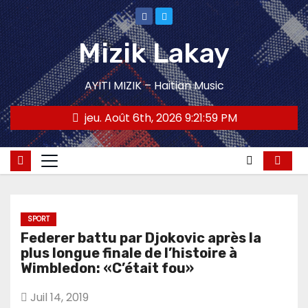
Skip
to
Mizik Lakay
content
AYITI MIZIK – Haitian Music
jeu. Août 6th, 2026
9:21:59 PM
SPORT
Federer battu par Djokovic après la
plus longue finale de l’histoire à
Wimbledon: «C’était fou»
Juil 14, 2019