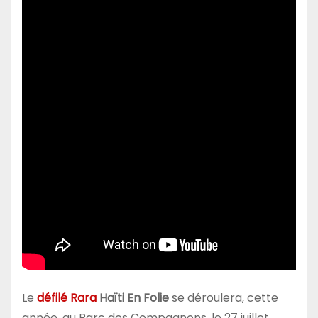
Le
défilé Rara
Haïti En Folie
se déroulera, cette
année, au Parc des Compagnons, le 27 juillet,