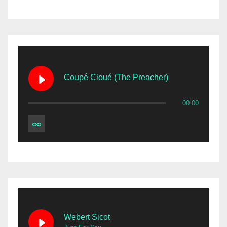
Coupé Cloué (The Preacher)
00:00
Webert Sicot