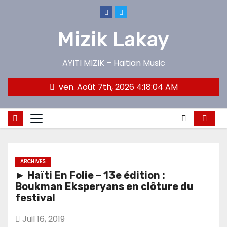
Skip
to
Mizik Lakay
content
AYITI MIZIK – Haitian Music
ven. Août 7th, 2026
4:18:05 AM
ARCHIVES
► Haïti En Folie – 13e édition :
Boukman Eksperyans en clôture du
festival
Juil 16, 2019