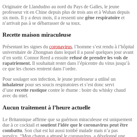
Originaire de Llandudno au nord du Pays de Galles, le jeune
professeur vit en Chine depuis plus de trois ans et à Wuhan depuis
six mois. Il y a deux mois, il a ressenti une
gêne respiratoire
et
n’arrivait pas à se débarrasser de sa toux.
Recette maison miraculeuse
Présentant les signes du
coronavirus
, l’homme s’est rendu à l’hôpital
universitaire de Zhongnan dans lequel il a passé quelques jour avant
d’en sortir. Connor Reed a ensuite
refusé de prendre les vols de
rapatriement.
Il souhaitait rester dans l’épicentre du virus jusqu’à
ce que les choses rentrent dans l’ordre.
Pour soulager son infection, le jeune professeur a utilisé un
inhalateur
pour ses soucis respiratoires et s’est donc servi
d’une
recette rustique
contre le rhume : boire du whisky chaud
avec du miel.
Aucun traitement à l’heure actuelle
Le Britannique affirme que sa guérison miraculeuse est uniquement
due à ce cocktail et
soutient l’idée que le coronavirus peut être
combattu
. Son chat est lui aussi tombé malade mais n’a pas
survécu. “Mon chaton a attrapé le coronavirus, a développé une