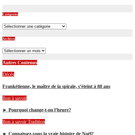
Catégories
Catégories
Archives
Archives
Autres Contenus
Décès
Frankétienne, le maître de la spirale, s’éteint à 88 ans
Bon à savoir
► Pourquoi change-t-on l’heure?
Bon à savoir
Tradition
► Connaissez-vous la vraie histoire de Noël?