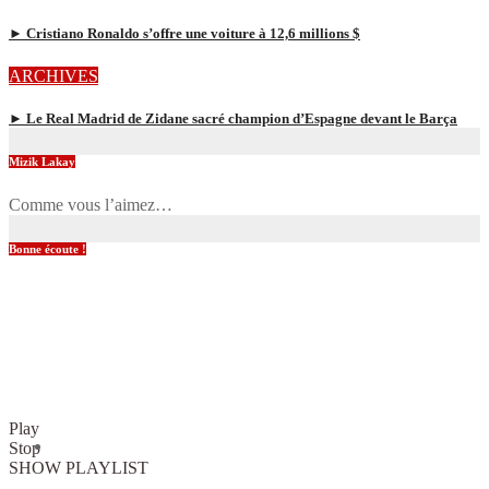
► Cristiano Ronaldo s’offre une voiture à 12,6 millions $
ARCHIVES
► Le Real Madrid de Zidane sacré champion d’Espagne devant le Barça
Mizik Lakay
Comme vous l’aimez…
Bonne écoute !
Play
Stop
SHOW PLAYLIST