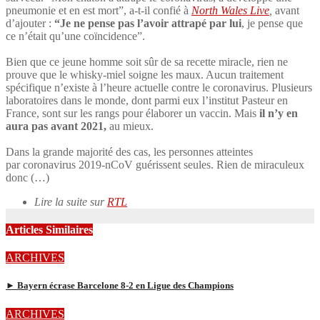
pneumonie et en est mort”, a-t-il confié à
North Wales Live
,
avant
d’ajouter :
“Je ne pense pas l’avoir attrapé par lui
, je pense que
ce n’était qu’une coïncidence”.
Bien que ce jeune homme soit sûr de sa recette miracle, rien ne
prouve que le whisky-miel soigne les maux. Aucun traitement
spécifique n’existe à l’heure actuelle contre le coronavirus. Plusieurs
laboratoires dans le monde, dont parmi eux l’institut Pasteur en
France, sont sur les rangs pour élaborer un vaccin. Mais
il n’y en
aura pas avant 2021,
au mieux.
Dans la grande majorité des cas, les personnes atteintes
par coronavirus 2019-nCoV guérissent seules. Rien de miraculeux
donc (…)
Lire la suite sur
RTL
Articles Similaires
ARCHIVES
► Bayern écrase Barcelone 8-2 en Ligue des Champions
ARCHIVES