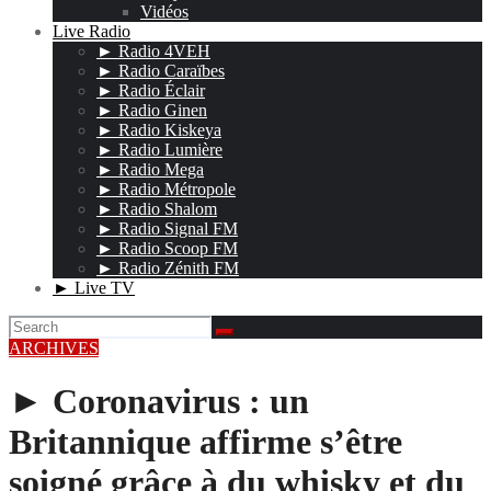
Vidéos
Live Radio
► Radio 4VEH
► Radio Caraïbes
► Radio Éclair
► Radio Ginen
► Radio Kiskeya
► Radio Lumière
► Radio Mega
► Radio Métropole
► Radio Shalom
► Radio Signal FM
► Radio Scoop FM
► Radio Zénith FM
► Live TV
ARCHIVES
► Coronavirus : un
Britannique affirme s’être
soigné grâce à du whisky et du