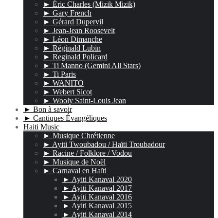
► Éric Charles (Mizik Mizik)
► Gary French
► Gérard Dupervil
► Jean-Jean Roosevelt
► Léon Dimanche
► Réginald Lubin
► Reginald Policard
► Ti Manno (Gemini All Stars)
► Ti Paris
► WANITO
► Webert Sicot
► Wooly Saint-Louis Jean
► Bon à savoir
► Cantiques Évangéliques
Haiti Music
► Musique Chrétienne
► Ayiti Twoubadou / Haïti Troubadour
► Racine / Folklore / Vodou
► Musique de Noël
► Carnaval en Haïti
► Ayiti Kanaval 2020
► Ayiti Kanaval 2017
► Ayiti Kanaval 2016
► Ayiti Kanaval 2015
► Ayiti Kanaval 2014