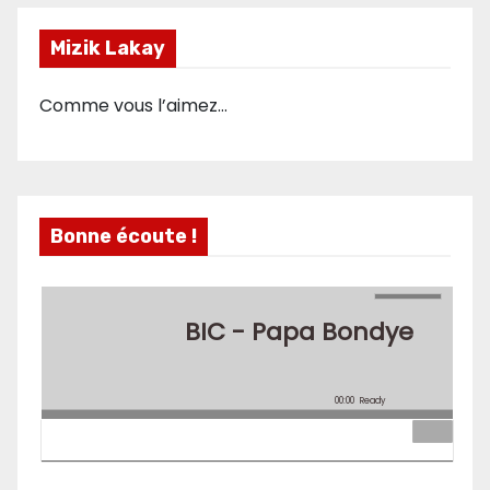
Mizik Lakay
Comme vous l’aimez…
Bonne écoute !
BIC - Papa Bondye
00:00
Ready