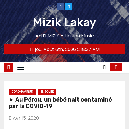
Skip
to
Mizik Lakay
content
AYITI MIZIK – Haitian Music
jeu. Août 6th, 2026
2:18:27 AM
CORONAVIRUS
INSOLITE
► Au Pérou, un bébé naît contaminé
par la COVID-19
Avr 15, 2020