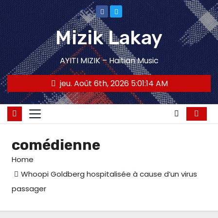
Skip
to
Mizik Lakay
content
AYITI MIZIK – Haitian Music
jeu. Août 6th, 2026
5:01:15 AM
comédienne
Home
Whoopi Goldberg hospitalisée à cause d’un virus
passager