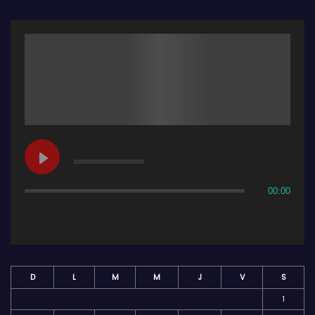
00:00
D
L
M
M
J
V
S
1