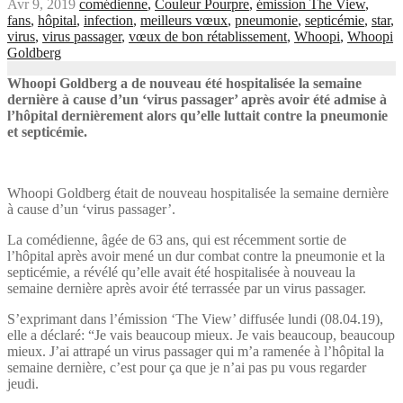
Avr 9, 2019
comédienne
,
Couleur Pourpre
,
émission The View
,
fans
,
hôpital
,
infection
,
meilleurs vœux
,
pneumonie
,
septicémie
,
star
,
virus
,
virus passager
,
vœux de bon rétablissement
,
Whoopi
,
Whoopi
Goldberg
Whoopi Goldberg a de nouveau été hospitalisée la semaine
dernière à cause d’un ‘virus passager’ après avoir été admise à
l’hôpital dernièrement alors qu’elle luttait contre la pneumonie
et septicémie.
Whoopi Goldberg était de nouveau hospitalisée la semaine dernière
à cause d’un ‘virus passager’.
La comédienne, âgée de 63 ans, qui est récemment sortie de
l’hôpital après avoir mené un dur combat contre la pneumonie et la
septicémie, a révélé qu’elle avait été hospitalisée à nouveau la
semaine dernière après avoir été terrassée par un virus passager.
S’exprimant dans l’émission ‘The View’ diffusée lundi (08.04.19),
elle a déclaré: “Je vais beaucoup mieux. Je vais beaucoup, beaucoup
mieux. J’ai attrapé un virus passager qui m’a ramenée à l’hôpital la
semaine dernière, c’est pour ça que je n’ai pas pu vous regarder
jeudi.