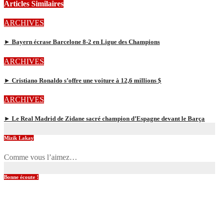
Articles Similaires
ARCHIVES
► Bayern écrase Barcelone 8-2 en Ligue des Champions
ARCHIVES
► Cristiano Ronaldo s’offre une voiture à 12,6 millions $
ARCHIVES
► Le Real Madrid de Zidane sacré champion d’Espagne devant le Barça
Mizik Lakay
Comme vous l’aimez…
Bonne écoute !