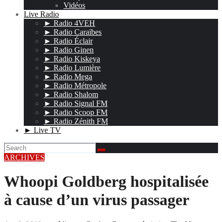
Vidéos
Live Radio
► Radio 4VEH
► Radio Caraïbes
► Radio Éclair
► Radio Ginen
► Radio Kiskeya
► Radio Lumière
► Radio Mega
► Radio Métropole
► Radio Shalom
► Radio Signal FM
► Radio Scoop FM
► Radio Zénith FM
► Live TV
ARCHIVES
Whoopi Goldberg hospitalisée
à cause d’un virus passager