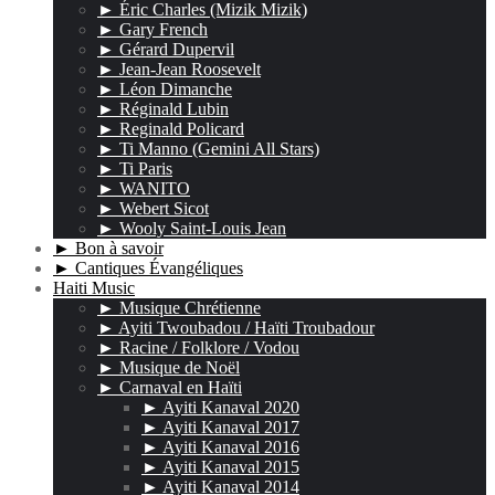
► Éric Charles (Mizik Mizik)
► Gary French
► Gérard Dupervil
► Jean-Jean Roosevelt
► Léon Dimanche
► Réginald Lubin
► Reginald Policard
► Ti Manno (Gemini All Stars)
► Ti Paris
► WANITO
► Webert Sicot
► Wooly Saint-Louis Jean
► Bon à savoir
► Cantiques Évangéliques
Haiti Music
► Musique Chrétienne
► Ayiti Twoubadou / Haïti Troubadour
► Racine / Folklore / Vodou
► Musique de Noël
► Carnaval en Haïti
► Ayiti Kanaval 2020
► Ayiti Kanaval 2017
► Ayiti Kanaval 2016
► Ayiti Kanaval 2015
► Ayiti Kanaval 2014