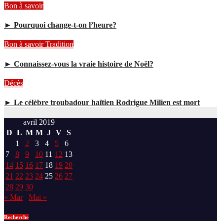
Bon à savoir
► Pourquoi change-t-on l’heure?
Bon à savoir
Tradition
► Connaissez-vous la vraie histoire de Noël?
Décès
► Le célèbre troubadour haïtien Rodrigue Milien est mort
avril 2019
D
L
M
M
J
V
S
1
2
3
4
5
6
7
8
9
10
11
12
13
14
15
16
17
18
19
20
21
22
23
24
25
26
27
28
29
30
« Mar
Mai »
Recherche