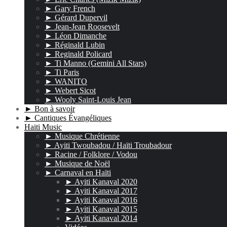
► Gary French
► Gérard Dupervil
► Jean-Jean Roosevelt
► Léon Dimanche
► Réginald Lubin
► Reginald Policard
► Ti Manno (Gemini All Stars)
► Ti Paris
► WANITO
► Webert Sicot
► Wooly Saint-Louis Jean
► Bon à savoir
► Cantiques Évangéliques
Haiti Music
► Musique Chrétienne
► Ayiti Twoubadou / Haïti Troubadour
► Racine / Folklore / Vodou
► Musique de Noël
► Carnaval en Haïti
► Ayiti Kanaval 2020
► Ayiti Kanaval 2017
► Ayiti Kanaval 2016
► Ayiti Kanaval 2015
► Ayiti Kanaval 2014