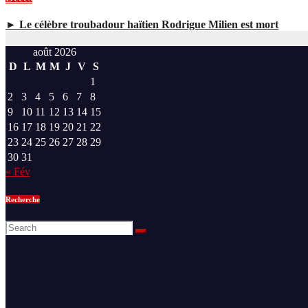
► Le célèbre troubadour haïtien Rodrigue Milien est mort
août 2026
D
L
M
M
J
V
S
1
2
3
4
5
6
7
8
9
10
11
12
13
14
15
16
17
18
19
20
21
22
23
24
25
26
27
28
29
30
31
« Fév
Recherche