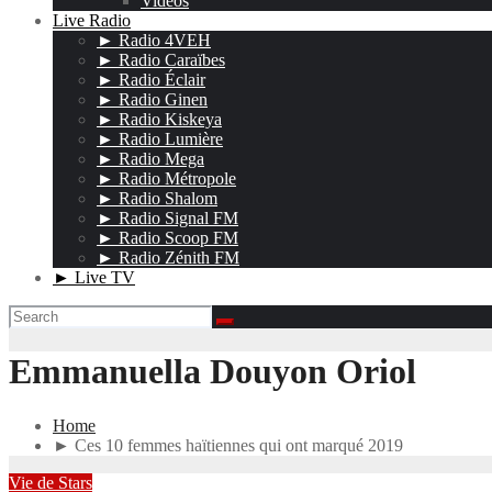
Vidéos
Live Radio
► Radio 4VEH
► Radio Caraïbes
► Radio Éclair
► Radio Ginen
► Radio Kiskeya
► Radio Lumière
► Radio Mega
► Radio Métropole
► Radio Shalom
► Radio Signal FM
► Radio Scoop FM
► Radio Zénith FM
► Live TV
Emmanuella Douyon Oriol
Home
► Ces 10 femmes haïtiennes qui ont marqué 2019
Vie de Stars