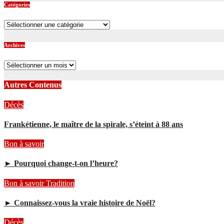
Catégories
Catégories
Archives
Archives
Autres Contenus
Décès
Frankétienne, le maître de la spirale, s’éteint à 88 ans
Bon à savoir
► Pourquoi change-t-on l’heure?
Bon à savoir
Tradition
► Connaissez-vous la vraie histoire de Noël?
Décès