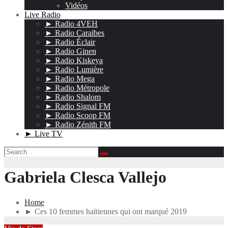
Vidéos
Live Radio
► Radio 4VEH
► Radio Caraïbes
► Radio Éclair
► Radio Ginen
► Radio Kiskeya
► Radio Lumière
► Radio Mega
► Radio Métropole
► Radio Shalom
► Radio Signal FM
► Radio Scoop FM
► Radio Zénith FM
► Live TV
Gabriela Clesca Vallejo
Home
► Ces 10 femmes haïtiennes qui ont marqué 2019