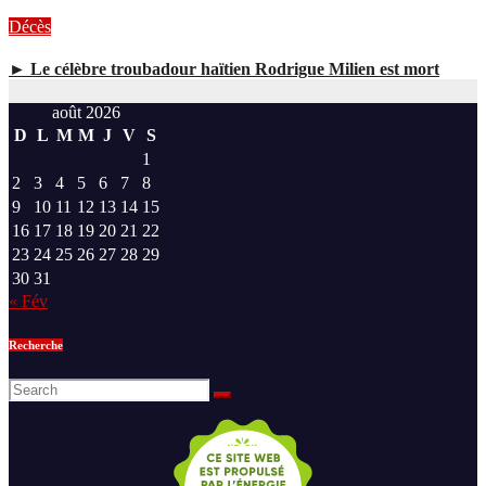
Décès
► Le célèbre troubadour haïtien Rodrigue Milien est mort
août 2026
D
L
M
M
J
V
S
1
2
3
4
5
6
7
8
9
10
11
12
13
14
15
16
17
18
19
20
21
22
23
24
25
26
27
28
29
30
31
« Fév
Recherche