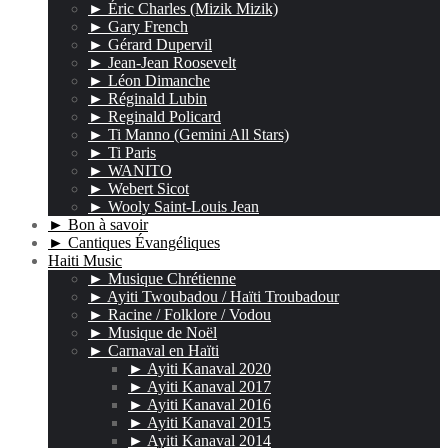
► Éric Charles (Mizik Mizik)
► Gary French
► Gérard Dupervil
► Jean-Jean Roosevelt
► Léon Dimanche
► Réginald Lubin
► Reginald Policard
► Ti Manno (Gemini All Stars)
► Ti Paris
► WANITO
► Webert Sicot
► Wooly Saint-Louis Jean
► Bon à savoir
► Cantiques Évangéliques
Haiti Music
► Musique Chrétienne
► Ayiti Twoubadou / Haïti Troubadour
► Racine / Folklore / Vodou
► Musique de Noël
► Carnaval en Haïti
► Ayiti Kanaval 2020
► Ayiti Kanaval 2017
► Ayiti Kanaval 2016
► Ayiti Kanaval 2015
► Ayiti Kanaval 2014