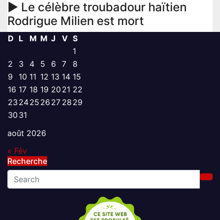
► Le célèbre troubadour haïtien
Rodrigue Milien est mort
D
L
M
M
J
V
S
1
2
3
4
5
6
7
8
9
10
11
12
13
14
15
16
17
18
19
20
21
22
23
24
25
26
27
28
29
30
31
août 2026
« Fév
Recherche