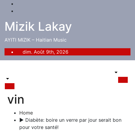
Skip
to
content
Mizik Lakay
AYITI MIZIK – Haitian Music
dim. Août 9th, 2026
X
vin
Home
► Diabète: boire un verre par jour serait bon
pour votre santé!