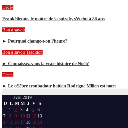
Décès
Frankétienne, le maître de la spirale, s’éteint à 88 ans
Bon à savoir
► Pourquoi change-t-on l’heure?
Bon à savoir
Tradition
► Connaissez-vous la vraie histoire de Noël?
Décès
► Le célèbre troubadour haïtien Rodrigue Milien est mort
avril 2019
D
L
M
M
J
V
S
1
2
3
4
5
6
7
8
9
10
11
12
13
14
15
16
17
18
19
20