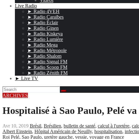
Vidéos
Live Radio
► Radio 4VEH
► Radio Caraïbes
► Radio Éclair
► Radio Ginen
► Radio Kiskeya
► Radio Lumière
► Radio Mega
► Radio Métropole
► Radio Shalom
► Radio Signal FM
► Radio Scoop FM
► Radio Zénith FM
► Live TV
ARCHIVES
Hospitalisé à Sao Paulo, Pelé va
Avr 10, 2019
Brésil
,
Brésilien
,
bulletin de santé
,
calcul à l'uretère
,
cal
Albert Einstein
,
Hôpital Américain de Neuilly
,
hospitalisation
,
infecti
Roi Pelé
,
Sao Paulo
,
uretère gauche
,
vessie
,
voyage en France