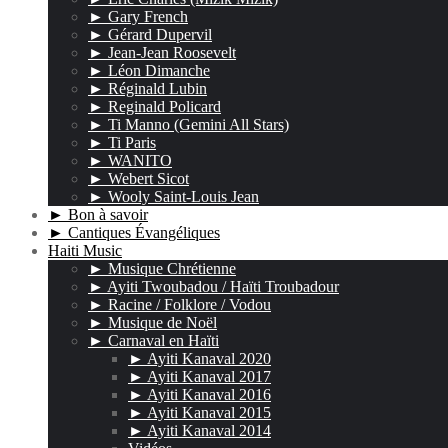
► Gary French
► Gérard Dupervil
► Jean-Jean Roosevelt
► Léon Dimanche
► Réginald Lubin
► Reginald Policard
► Ti Manno (Gemini All Stars)
► Ti Paris
► WANITO
► Webert Sicot
► Wooly Saint-Louis Jean
► Bon à savoir
► Cantiques Évangéliques
Haiti Music
► Musique Chrétienne
► Ayiti Twoubadou / Haïti Troubadour
► Racine / Folklore / Vodou
► Musique de Noël
► Carnaval en Haïti
► Ayiti Kanaval 2020
► Ayiti Kanaval 2017
► Ayiti Kanaval 2016
► Ayiti Kanaval 2015
► Ayiti Kanaval 2014