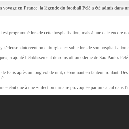
un voyage en France, la légende du football Pelé a été admis dans un
it est programmé lors de cette hospitalisation, mais à une date encore 
érieuse «intervention chirurgicale» subie lors de son hospitalisation du
ique», a ajouté l’établissement de soins ultramoderne de Sao Paulo. Pelé
de Paris après un long vol de nuit, débarquant en fauteuil roulant. Dès so
sé.
nce était due à une «infection urinaire provoquée par un calcul dans l’ur