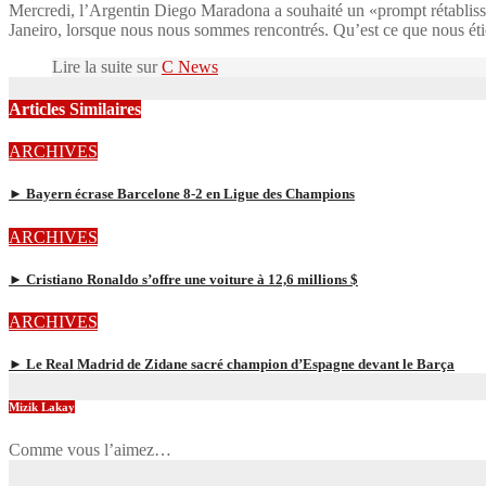
Mercredi, l’Argentin Diego Maradona a souhaité un «prompt rétablissem
Janeiro, lorsque nous nous sommes rencontrés. Qu’est ce que nous é
Lire la suite sur
C News
Articles Similaires
ARCHIVES
► Bayern écrase Barcelone 8-2 en Ligue des Champions
ARCHIVES
► Cristiano Ronaldo s’offre une voiture à 12,6 millions $
ARCHIVES
► Le Real Madrid de Zidane sacré champion d’Espagne devant le Barça
Mizik Lakay
Comme vous l’aimez…