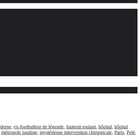
oderne
,
ex-footballeur de légende
,
fauteuil roulant
,
hôpital
,
hôpital
,
métropole pauliste
,
mystérieuse intervention chirurgicale
,
Paris
,
Pelé
,