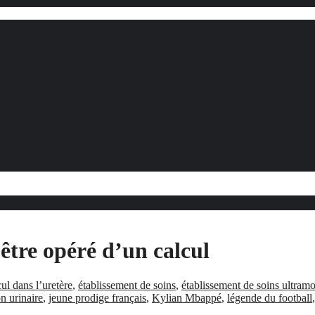
 être opéré d’un calcul
cul dans l’uretère
,
établissement de soins
,
établissement de soins ultram
on urinaire
,
jeune prodige français
,
Kylian Mbappé
,
légende du football