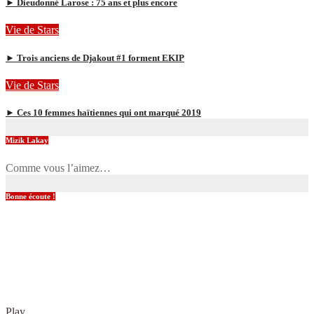
► Dieudonné Larose : 75 ans et plus encore
Vie de Stars
► Trois anciens de Djakout #1 forment EKIP
Vie de Stars
► Ces 10 femmes haïtiennes qui ont marqué 2019
Mizik Lakay
Comme vous l’aimez…
Bonne écoute !
Play