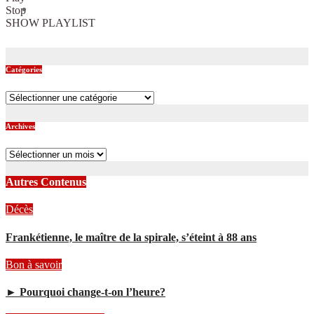
Stop
SHOW PLAYLIST
Catégories
Catégories
Archives
Archives
Autres Contenus
Décès
Frankétienne, le maître de la spirale, s’éteint à 88 ans
Bon à savoir
► Pourquoi change-t-on l’heure?