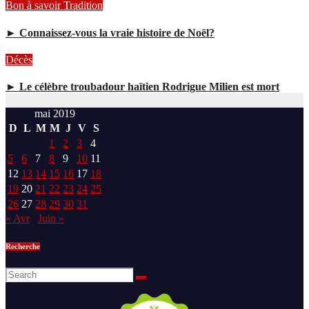
Bon à savoir
Tradition
► Connaissez-vous la vraie histoire de Noël?
Décès
► Le célèbre troubadour haïtien Rodrigue Milien est mort
mai 2019
D
L
M
M
J
V
S
1
2
3
4
5
6
7
8
9
10
11
12
13
14
15
16
17
18
19
20
21
22
23
24
25
26
27
28
29
30
31
« Avr
Juin »
Recherche