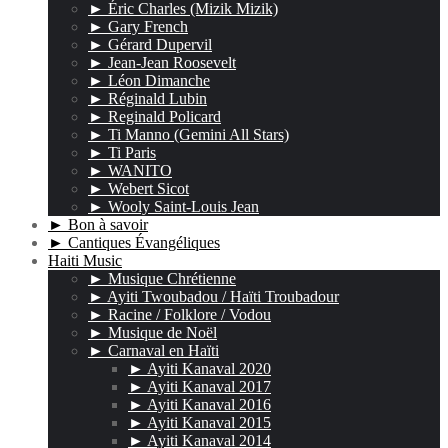
► Éric Charles (Mizik Mizik)
► Gary French
► Gérard Dupervil
► Jean-Jean Roosevelt
► Léon Dimanche
► Réginald Lubin
► Reginald Policard
► Ti Manno (Gemini All Stars)
► Ti Paris
► WANITO
► Webert Sicot
► Wooly Saint-Louis Jean
► Bon à savoir
► Cantiques Évangéliques
Haiti Music
► Musique Chrétienne
► Ayiti Twoubadou / Haïti Troubadour
► Racine / Folklore / Vodou
► Musique de Noël
► Carnaval en Haïti
► Ayiti Kanaval 2020
► Ayiti Kanaval 2017
► Ayiti Kanaval 2016
► Ayiti Kanaval 2015
► Ayiti Kanaval 2014