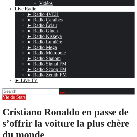
Vidéos
Live Radio
► Radio 4VEH
► Radio Caraïbes
► Radio Éclair
► Radio Ginen
► Radio Kiskeya
► Radio Lumière
► Radio Mega
► Radio Métropole
► Radio Shalom
► Radio Signal FM
► Radio Scoop FM
► Radio Zénith FM
► Live TV
Vie de Stars
Cristiano Ronaldo en passe de
s’offrir la voiture la plus chère
du monde