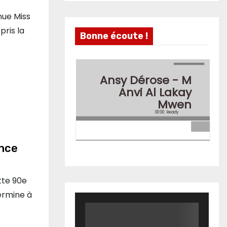
nue Miss
pris la
Bonne écoute !
Ansy Dérose - M
Anvi Al Lakay
Mwen
00:00
Ready
ance
tte 90e
ermine à