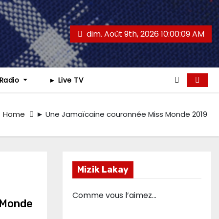
dim. Août 9th, 2026
10:00:10 AM
 Radio
► Live TV
Home
► Une Jamaïcaine couronnée Miss Monde 2019
Mizik Lakay
Comme vous l’aimez…
 Monde