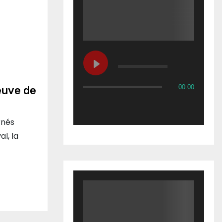
00:00
veuve de
rnés
l, la