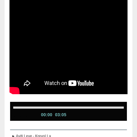
00:00
03:05
► Ayiti Leve - Kreyol La