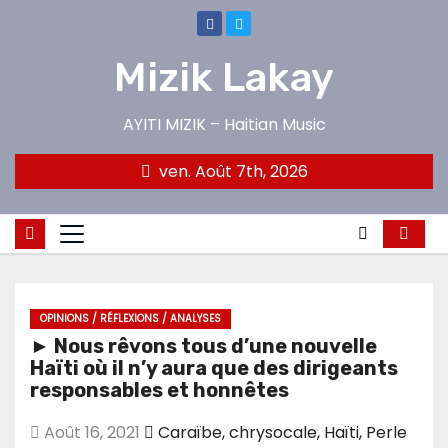
Skip
to
Mizik Lakay
content
AYITI MIZIK – Haitian Music
ven. Août 7th, 2026
OPINIONS / RÉFLEXIONS / ANALYSES
► Nous rêvons tous d’une nouvelle
Haïti où il n’y aura que des dirigeants
responsables et honnêtes
Août 16, 2021
Caraïbe
,
chrysocale
,
Haïti
,
Perle