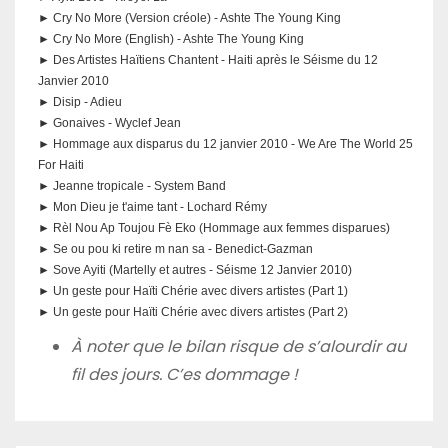
► Cry No More (Version créole) - Ashte The Young King
► Cry No More (English) - Ashte The Young King
► Des Artistes Haïtiens Chantent - Haiti après le Séisme du 12
Janvier 2010
► Disip - Adieu
► Gonaives - Wyclef Jean
► Hommage aux disparus du 12 janvier 2010 - We Are The World 25
For Haiti
► Jeanne tropicale - System Band
► Mon Dieu je t'aime tant - Lochard Rémy
► Rèl Nou Ap Toujou Fè Eko (Hommage aux femmes disparues)
► Se ou pou ki retire m nan sa - Benedict-Gazman
► Sove Ayiti (Martelly et autres - Séisme 12 Janvier 2010)
► Un geste pour Haïti Chérie avec divers artistes (Part 1)
► Un geste pour Haïti Chérie avec divers artistes (Part 2)
À noter que le bilan risque de s’alourdir au
fil des jours. C’es dommage !