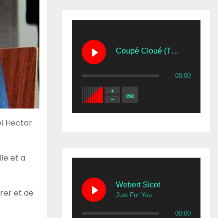
Coupé Cloué (The Preacher)
00:00
el Hector
le et a
Webert Sicot
rer et de
Just For You
00:00