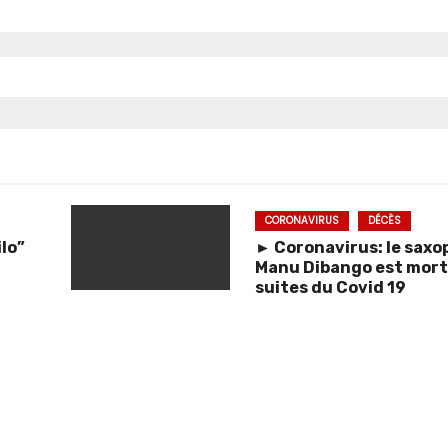
CORONAVIRUS
DÉCÈS
lo”
► Coronavirus: le saxo
Manu Dibango est mort
suites du Covid 19