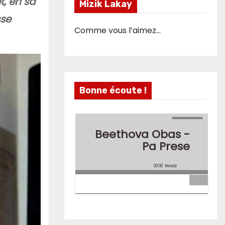
t, en sa
Mizik Lakay
sse
Comme vous l’aimez…
Bonne écoute !
Beethova Obas -
Pa Prese
00:00
Ready