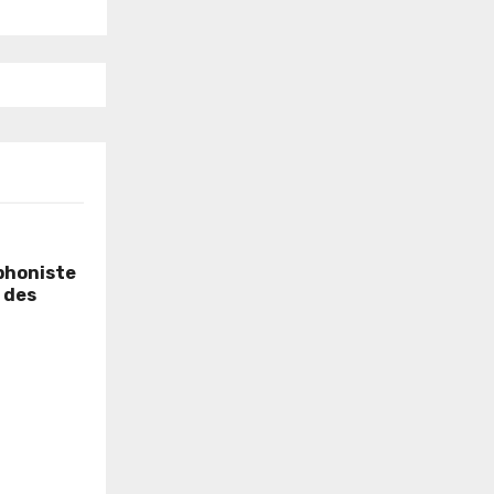
phoniste
 des