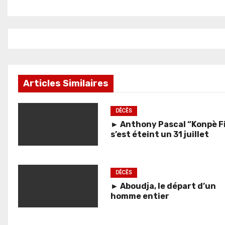
Articles Similaires
DÉCÈS
► Anthony Pascal “Konpè Fi
s’est éteint un 31 juillet
DÉCÈS
► Aboudja, le départ d’un
homme entier