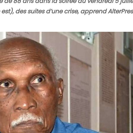
e de 88 ans dans la soirée du vendredi 5 juille
 est), des suites d’une crise, apprend AlterPre