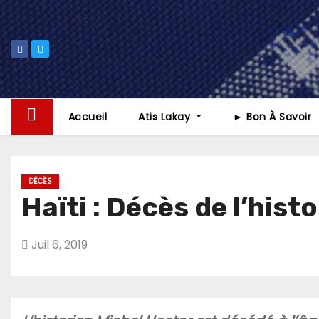
Skip
to
content
Accueil
Atis Lakay
► Bon À Savoir
DÉCÈS
Haïti : Décès de l’hist
Juil 6, 2019