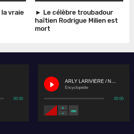
la vraie
► Le célèbre troubadour
haïtien Rodrigue Milien est
mort
ARLY LARIVIÈRE / Nu Look
Encyclopédie
00:00
00:00