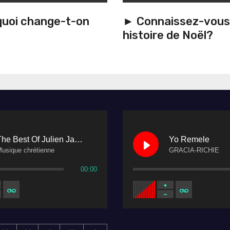
uoi change-t-on
► Connaissez-vous 
histoire de Noël?
The Best Of Julien Janvier
Yo Remele
usique chrétienne
GRACIA-RICHIE
00:00