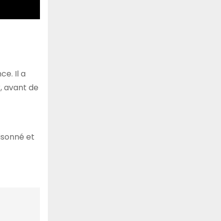
e. Il a
r, avant de
isonné et