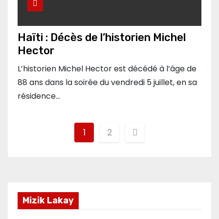
Haïti : Décès de l’historien Michel
Hector
L’historien Michel Hector est décédé à l’âge de
88 ans dans la soirée du vendredi 5 juillet, en sa
résidence…
Pagination
1
2
des
publications
Mizik Lakay