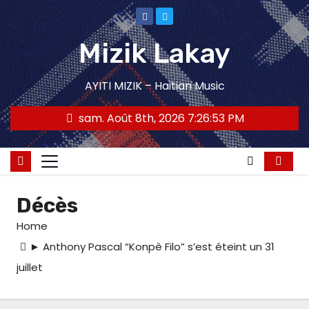
Skip
to
Mizik Lakay
content
AYITI MIZIK – Haitian Music
sam. Août 8th, 2026
7:26:54 PM
Décès
Home
► Anthony Pascal “Konpè Filo” s’est éteint un 31
juillet